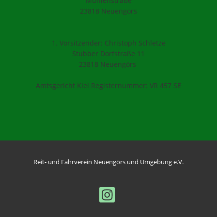
Mühlenstraße
23818 Neuengörs
1. Vorsitzender: Christoph Schletze
Stubber Dorfstraße 11
23818 Neuengörs
Amtsgericht Kiel Registernummer: VR 457 SE
Reit- und Fahrverein Neuengörs und Umgebung e.V.